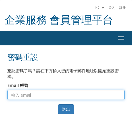
中文
登入
註冊
企業服務 會員管理平台
Togg
navig
密碼重設
忘記密碼了嗎？請在下方輸入您的電子郵件地址以開始重設密
碼。
Email 帳號
送出